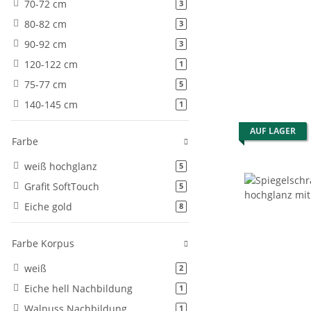
70-72 cm
Artikel gefunden
3
80-82 cm
Artikel gefunden
3
90-92 cm
Artikel gefunden
3
120-122 cm
Artikel gefunden
1
75-77 cm
Artikel gefunden
5
140-145 cm
Artikel gefunden
1
AUF LAGER
Farbe
weiß hochglanz
Artikel gefunden
5
Grafit SoftTouch
Artikel gefunden
5
Eiche gold
Artikel gefunden
8
Farbe Korpus
weiß
Artikel gefunden
2
Eiche hell Nachbildung
Artikel gefunden
1
Walnuss Nachbildung
Artikel gefunden
1