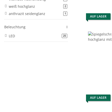
weiß hochglanz
Artikel gefunden
2
anthrazit seidenglanz
Artikel gefunden
1
AUF LAGER
Beleuchtung
LED
Artikel gefunden
25
AUF LAGER