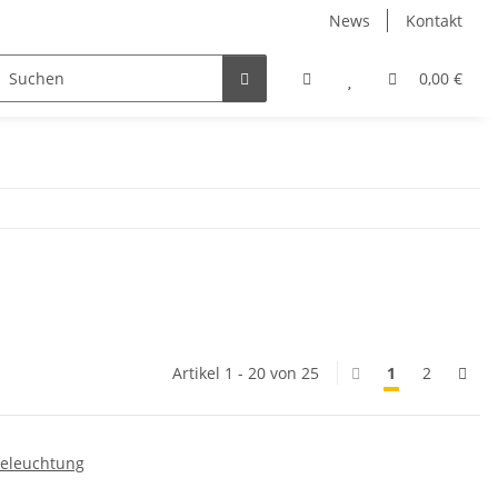
News
Kontakt
Wandregale
Badmöbel-Sets
Zubehör
0,00 €
Artikel 1 - 20 von 25
1
2
Beleuchtung