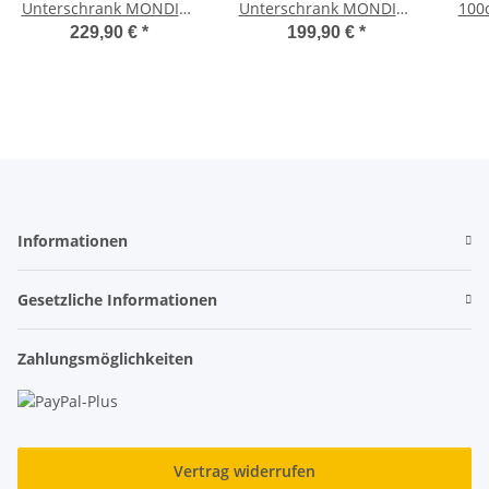
Unterschrank MONDIAL
Unterschrank MONDIAL
100c
85cm Grafir SoftTouch
70cm Grafit SoftTouch
229,90 €
*
199,90 €
*
Informationen
Gesetzliche Informationen
Zahlungsmöglichkeiten
Vertrag widerrufen