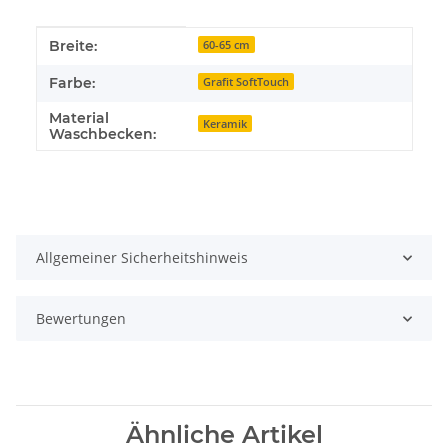
Produkteigenschaft
Wert
Breite:
60-65 cm
Farbe:
Grafit SoftTouch
Material
Keramik
Waschbecken:
Allgemeiner Sicherheitshinweis
Bewertungen
Ähnliche Artikel