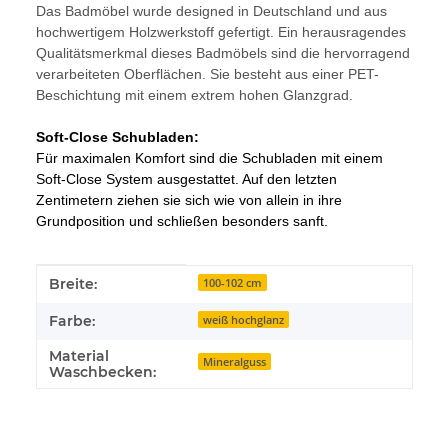
Das Badmöbel
wurde designed in Deutschland und aus
hochwertigem Holzwerkstoff gefertigt.
Ein herausragendes
Qualitätsmerkmal dieses Badmöbels sind die hervorragend
verarbeiteten Oberflächen. Sie besteht aus einer PET-
Beschichtung mit einem extrem hohen Glanzgrad.
Soft-Close Schubladen:
Für maximalen Komfort sind die Schubladen mit einem
Soft-Close System ausgestattet. Auf den letzten
Zentimetern ziehen sie sich wie von allein in ihre
Grundposition und schließen besonders sanft.
Produkteigenschaft
Wert
Breite:
100-102 cm
Farbe:
weiß hochglanz
Material
Mineralguss
Waschbecken: