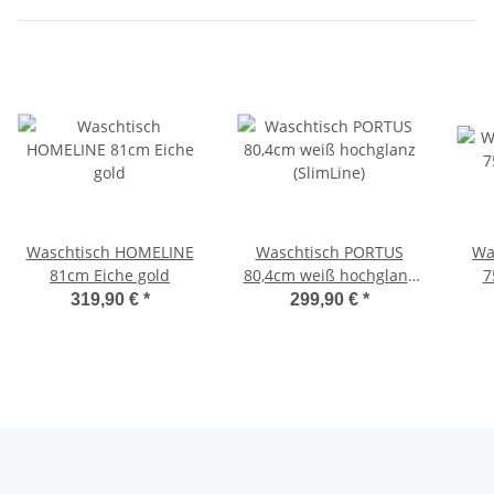
Waschtisch HOMELINE
Waschtisch PORTUS
Wa
81cm Eiche gold
80,4cm weiß hochglanz
7
(SlimLine)
319,90 €
*
299,90 €
*