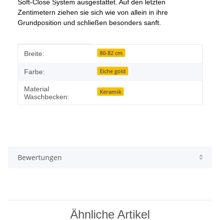
Soft-Close System ausgestattet. Auf den letzten
Zentimetern ziehen sie sich wie von allein in ihre
Grundposition und schließen besonders sanft.
Produkteigenschaft
Wert
80-82 cm
Breite:
Eiche gold
Farbe:
Material
Keramik
Waschbecken:
Bewertungen
Ähnliche Artikel