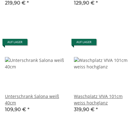
Beleuchtung
219,90 €
*
129,90 €
*
AUF LAGER
AUF LAGER
Unterschrank Salona weiß
Waschplatz VIVA 101cm
40cm
weiss hochglanz
109,90 €
*
319,90 €
*